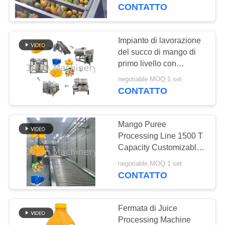
5T/H
CONTATTO
GIRO
DELLA
Impianto di lavorazione
FABBRICA
del succo di mango di
primo livello con
macchinari completi per
CONTROLLO
negotiable MOQ:1 set
la linea di produzione
CONTATTO
DI
QUALITÀ
Mango Puree
Processing Line 1500 T
CONTATTICI
Capacity Customizable
Energy Efficient
negotiable MOQ:1 set
CONTATTO
NOTIZIE
CASI
Fermata di Juice
Processing Machine