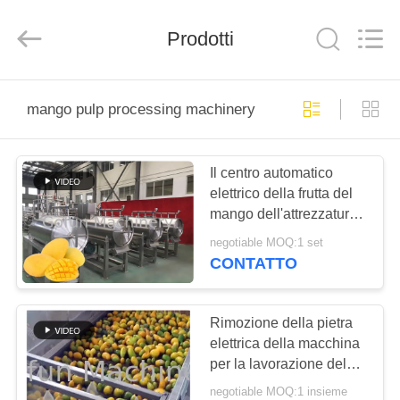
2026
Shanghai
Gofun
Prodotti
Machinery
Co.,
Ltd..
All
Rights
CASA
Reserved.
mango pulp processing machinery
PRODOTTI
Il centro automatico
elettrico della frutta del
VIDEO
mango dell'attrezzatura
di elaborazione del
negotiable MOQ:1 set
mango che rimuove
MOSTRA
CONTATTO
macchina
VR
Rimozione della pietra
CIRCA
elettrica della macchina
per la lavorazione del
NOI
succo di mango fresco
negotiable MOQ:1 insieme