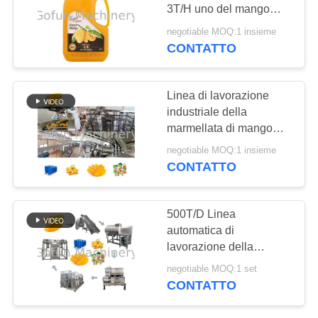
3T/H uno del mango
RICHIEDA
SUS304
negotiable MOQ:1 insieme
UNA
CONTATTO
CITAZIONE
Linea di lavorazione
industriale della
MAPPA
marmellata di mango
DEL
500T/D 220V / 380V
negotiable MOQ:1 insieme
SITO
CONTATTO
POLITICA
500T/D Linea
SULLA
automatica di
lavorazione della
PRIVACY
marmellata di mango
negotiable MOQ:1 set
220V/380V
CONTATTO