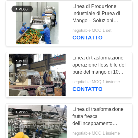
Linea di Produzione
Industriale di Purea di
Mango – Soluzioni
Chiavi in Mano per la
negotiable MOQ:1 set
Lavorazione del Mango
CONTATTO
Linea di trasformazione
operazione flessibile del
purè del mango di 10T/H
440V
negotiable MOQ:1 insieme
CONTATTO
Linea di trasformazione
frutta fresca
dell'inceppamento
industriale del mango
negotiable MOQ:1 insieme
500T/D che fa macchina