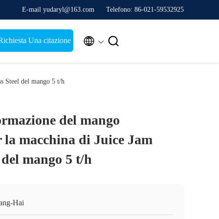
E-mail yudaryl@163.com
Telefono: 86-021-59532925


Richiesta Una citazione
ss Steel del mango 5 t/h
formazione del mango
r la macchina di Juice Jam
l del mango 5 t/h
ang-Hai