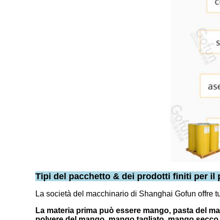
Tipi del pacchetto & dei prodotti finiti per i
La società del macchinario di Shanghai Gofun offre tutt
La materia prima può essere mango, pasta del man
polvere del mango, mango tagliato, mango secco,