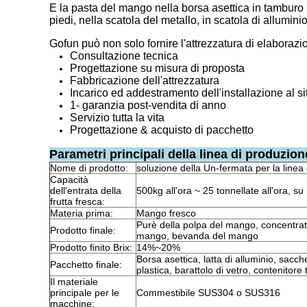
E la pasta del mango nella borsa asettica in tamburo
piedi, nella scatola del metallo, in scatola di alluminio,
Gofun può non solo fornire l'attrezzatura di elaboraz
Consultazione tecnica
Progettazione su misura di proposta
Fabbricazione dell'attrezzatura
Incarico ed addestramento dell'installazione al si
1- garanzia post-vendita di anno
Servizio tutta la vita
Progettazione & acquisto di pacchetto
Parametri principali della linea di produzio
Nome di prodotto:
soluzione della Un-fermata per la line
Capacità
dell'entrata della
500kg all'ora ~ 25 tonnellate all'ora, su
frutta fresca:
Materia prima:
Mango fresco
Purè della polpa del mango, concentra
Prodotto finale:
mango, bevanda del mango
Prodotto finito Brix:
14%~20%
Borsa asettica, latta di alluminio, sacche
Pacchetto finale:
plastica, barattolo di vetro, contenitore
Il materiale
principale per le
Commestibile SUS304 o SUS316
macchine: