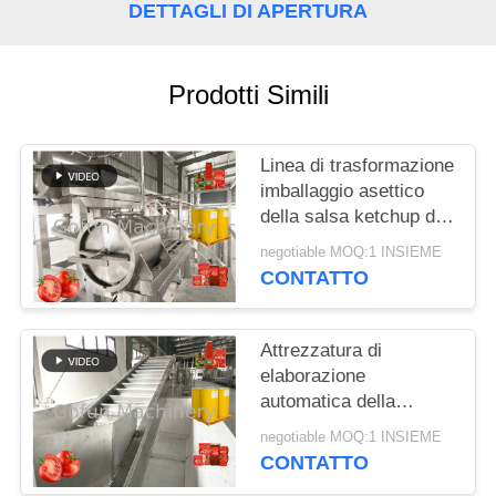
DETTAGLI DI APERTURA
RICHIEDA
UNA
Prodotti Simili
CITAZIONE
Linea di trasformazione
MAPPA
imballaggio asettico
DEL
della salsa ketchup di
SS304 500T/D delle
SITO
negotiable MOQ:1 INSIEME
borse
CONTATTO
POLITICA
Attrezzatura di
SULLA
elaborazione
PRIVACY
automatica della
passata di pomodoro
negotiable MOQ:1 INSIEME
della borsa asettica
CONTATTO
25T/D 380V