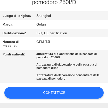
pomodoro 250t/D
GIRO
DELLA
Luogo di origine:
Shanghai
FABBRICA
Marca:
Gofun
Certificazione:
ISO, CE certification
CONTROLLO
Numero di
GFM-TJL
modello:
DI
QUALITÀ
Punti salienti:
attrezzatura di elaborazione della passata di
pomodoro 250t/D
,
Attrezzatura di elaborazione della passata di
pomodoro di iso
CONTATTICI
,
Attrezzatura di elaborazione concentrata della
passata di pomodoro
NOTIZIE
CONTATTACI!
CASI