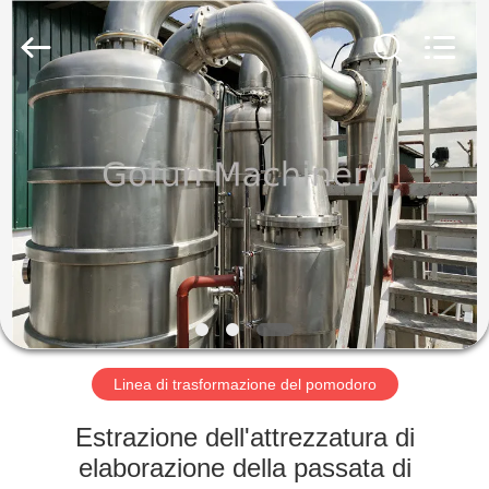
2026
Shanghai
Gofun
Machinery
Co.,
Ltd..
All
Rights
CASA
Reserved.
PRODOTTI
VIDEO
MOSTRA
VR
Linea di trasformazione del pomodoro
CIRCA
Estrazione dell'attrezzatura di
NOI
elaborazione della passata di