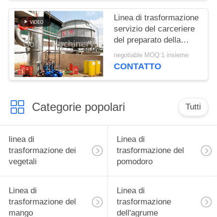
Linea di trasformazione
servizio del carceriere
del preparato della
salsa ketchup 100T/D
negotiable MOQ:1 insieme
di arresto di SS304 uno
CONTATTO
Categorie popolari
Tutti
linea di
Linea di
trasformazione dei
trasformazione del
vegetali
pomodoro
Linea di
Linea di
trasformazione del
trasformazione
mango
dell'agrume